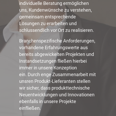
individuelle Beratung ermöglichen
uns, Kundenwünsche zu verstehen,
gemeinsam entsprechende
Lösungen zu erarbeiten und
schlussendlich vor Ort zu realisieren.
Branchenspezifische Anforderungen,
vorhandene Erfahrungswerte aus
bereits abgewickelten Projekten und
Instandsetzungen fließen hierbei
immer in unsere Konzeption
ein. Durch enge Zusammenarbeit mit
unsren Produkt-Lieferanten stellen
wir sicher, dass produkttechnische
Neuentwicklungen und Innovationen
ebenfalls in unsere Projekte
einfließen.