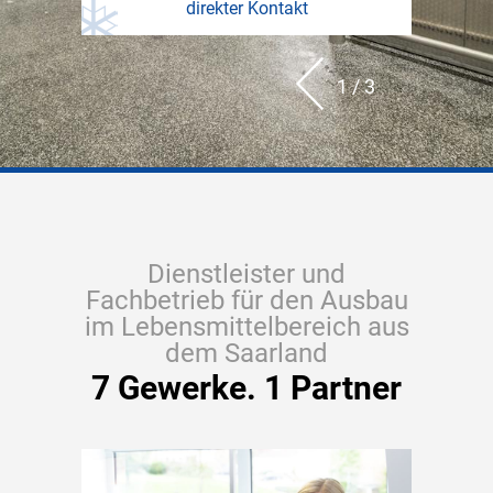
direkter Kontakt
direkter Kontakt
direkter Kontakt
Pr
Ne
1 / 3
2 / 3
3 / 3
evi
xt
ou
s
Dienstleister und
Fachbetrieb für den Ausbau
im Lebensmittelbereich aus
dem Saarland
7 Gewerke. 1 Partner