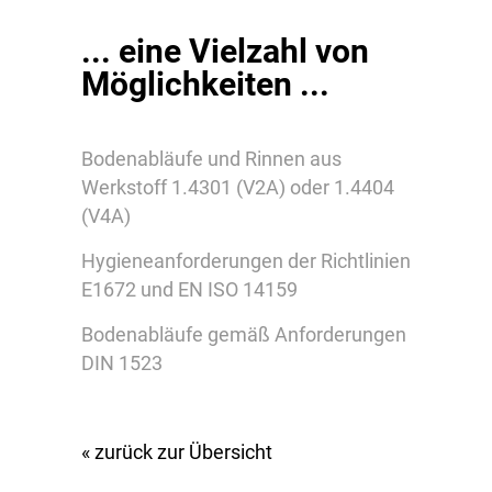
... eine Vielzahl von
Möglichkeiten ...
Bodenabläufe und Rinnen aus
Werkstoff 1.4301 (V2A) oder 1.4404
(V4A)
Hygieneanforderungen der Richtlinien
E1672 und EN ISO 14159
Bodenabläufe gemäß Anforderungen
DIN 1523
« zurück zur Übersicht