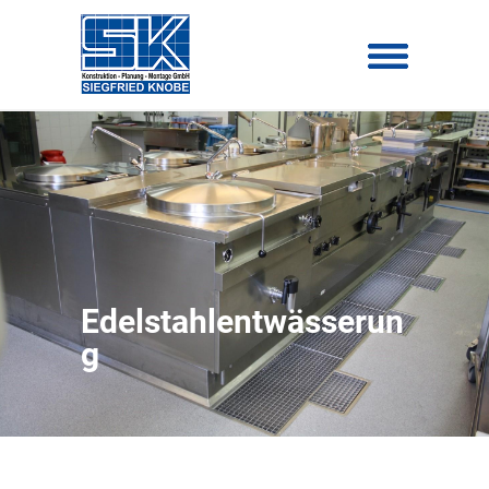
Edelstahlentwässerun
g